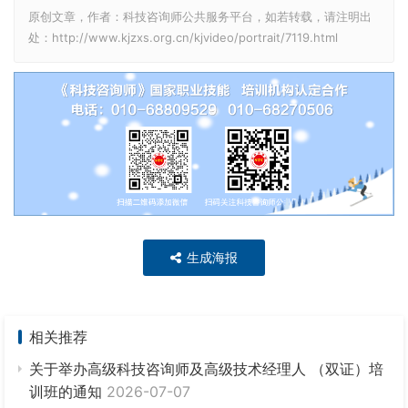
原创文章，作者：科技咨询师公共服务平台，如若转载，请注明出
a
P
t
处：http://www.kjzxs.org.cn/kjvideo/portrait/7119.html
y
e
r
f
u
l
l
s
c
生成海报
r
e
e
相关推荐
n
关于举办高级科技咨询师及高级技术经理人 （双证）培
训班的通知
2026-07-07