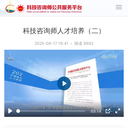
科技咨询师人才培养（二）
2025-09-17 16:41
•
阅读 9692
P
l
a
03:14
y
P
P
E
l
I
n