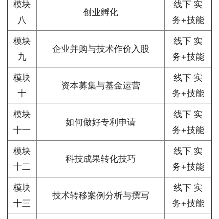
模块
线下 实
创业孵化
八
务+技能
模块
线下 实
企业并购与技术作价入股
九
务+技能
模块
线下 实
资本募集与基金运营
十
务+技能
模块
线下 实
如何做好专利申请
十一
务+技能
模块
线下 实
科技成果转化技巧
十二
务+技能
模块
线下 实
技术转移案例分析与撰写
十三
务+技能